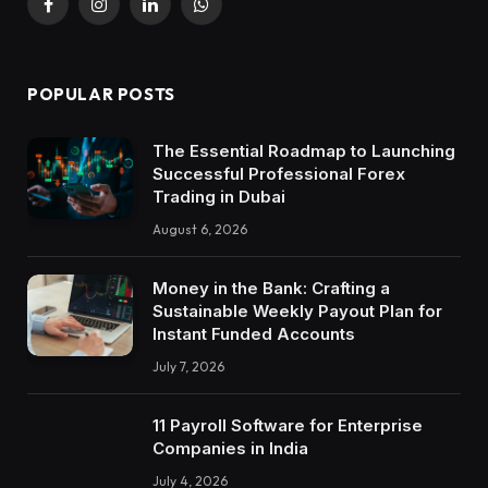
Facebook
Instagram
LinkedIn
WhatsApp
POPULAR POSTS
The Essential Roadmap to Launching
Successful Professional Forex
Trading in Dubai
August 6, 2026
Money in the Bank: Crafting a
Sustainable Weekly Payout Plan for
Instant Funded Accounts
July 7, 2026
11 Payroll Software for Enterprise
Companies in India
July 4, 2026