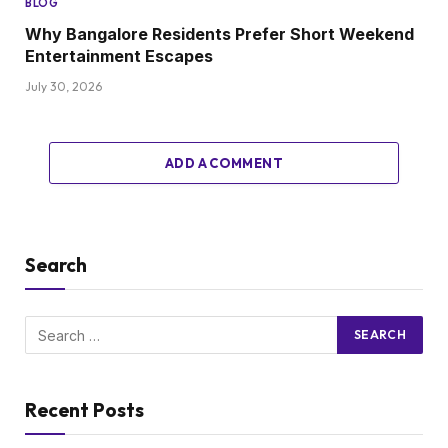
BLOG
Why Bangalore Residents Prefer Short Weekend
Entertainment Escapes
July 30, 2026
ADD A COMMENT
Search
Recent Posts