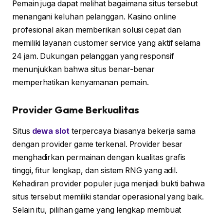
Pemain juga dapat melihat bagaimana situs tersebut
menangani keluhan pelanggan. Kasino online
profesional akan memberikan solusi cepat dan
memiliki layanan customer service yang aktif selama
24 jam. Dukungan pelanggan yang responsif
menunjukkan bahwa situs benar-benar
memperhatikan kenyamanan pemain.
Provider Game Berkualitas
Situs
dewa slot
terpercaya biasanya bekerja sama
dengan provider game terkenal. Provider besar
menghadirkan permainan dengan kualitas grafis
tinggi, fitur lengkap, dan sistem RNG yang adil.
Kehadiran provider populer juga menjadi bukti bahwa
situs tersebut memiliki standar operasional yang baik.
Selain itu, pilihan game yang lengkap membuat