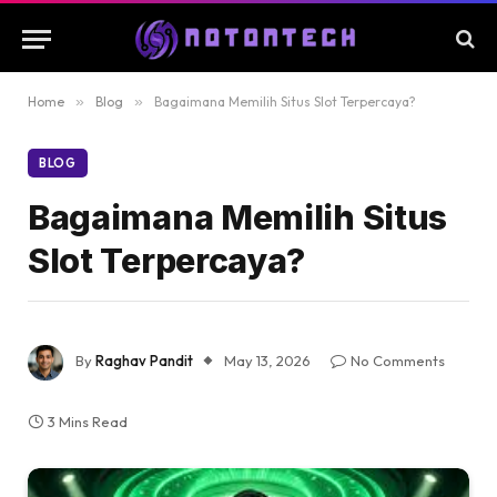
Home
»
Blog
»
Bagaimana Memilih Situs Slot Terpercaya?
BLOG
Bagaimana Memilih Situs
Slot Terpercaya?
By
Raghav Pandit
May 13, 2026
No Comments
3 Mins Read