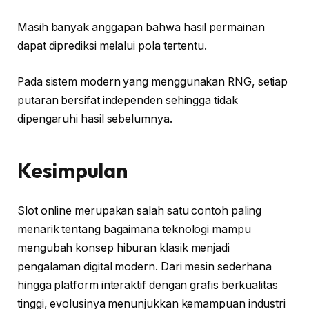
Masih banyak anggapan bahwa hasil permainan
dapat diprediksi melalui pola tertentu.
Pada sistem modern yang menggunakan RNG, setiap
putaran bersifat independen sehingga tidak
dipengaruhi hasil sebelumnya.
Kesimpulan
Slot online merupakan salah satu contoh paling
menarik tentang bagaimana teknologi mampu
mengubah konsep hiburan klasik menjadi
pengalaman digital modern. Dari mesin sederhana
hingga platform interaktif dengan grafis berkualitas
tinggi, evolusinya menunjukkan kemampuan industri