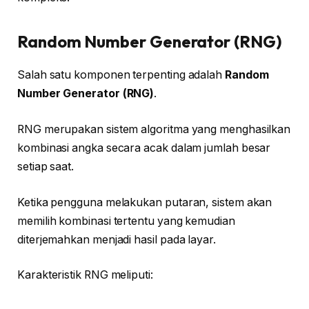
Random Number Generator (RNG)
Salah satu komponen terpenting adalah
Random
Number Generator (RNG)
.
RNG merupakan sistem algoritma yang menghasilkan
kombinasi angka secara acak dalam jumlah besar
setiap saat.
Ketika pengguna melakukan putaran, sistem akan
memilih kombinasi tertentu yang kemudian
diterjemahkan menjadi hasil pada layar.
Karakteristik RNG meliputi: