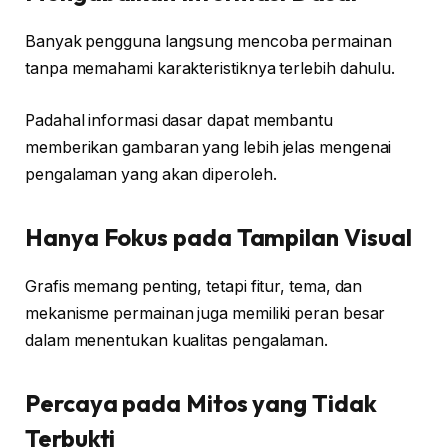
Banyak pengguna langsung mencoba permainan
tanpa memahami karakteristiknya terlebih dahulu.
Padahal informasi dasar dapat membantu
memberikan gambaran yang lebih jelas mengenai
pengalaman yang akan diperoleh.
Hanya Fokus pada Tampilan Visual
Grafis memang penting, tetapi fitur, tema, dan
mekanisme permainan juga memiliki peran besar
dalam menentukan kualitas pengalaman.
Percaya pada Mitos yang Tidak
Terbukti