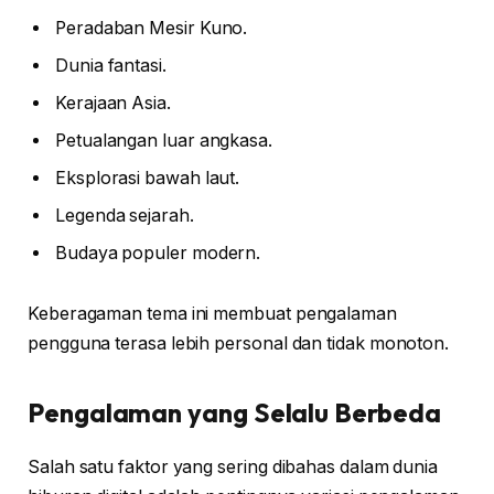
Peradaban Mesir Kuno.
Dunia fantasi.
Kerajaan Asia.
Petualangan luar angkasa.
Eksplorasi bawah laut.
Legenda sejarah.
Budaya populer modern.
Keberagaman tema ini membuat pengalaman
pengguna terasa lebih personal dan tidak monoton.
Pengalaman yang Selalu Berbeda
Salah satu faktor yang sering dibahas dalam dunia