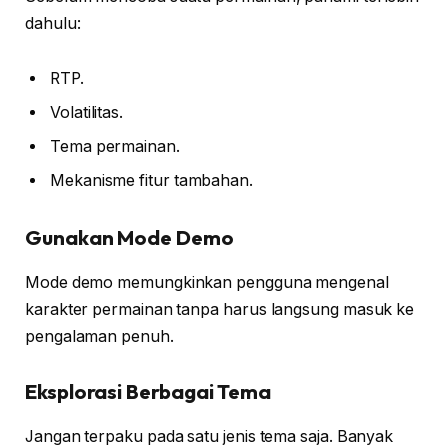
dahulu:
RTP.
Volatilitas.
Tema permainan.
Mekanisme fitur tambahan.
Gunakan Mode Demo
Mode demo memungkinkan pengguna mengenal
karakter permainan tanpa harus langsung masuk ke
pengalaman penuh.
Eksplorasi Berbagai Tema
Jangan terpaku pada satu jenis tema saja. Banyak