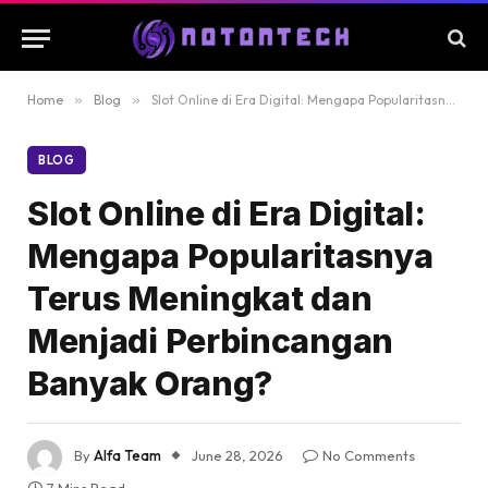
Home
»
Blog
»
Slot Online di Era Digital: Mengapa Popularitasnya Terus Meningkat dan Menjadi Perbincangan Banyak Orang?
BLOG
Slot Online di Era Digital:
Mengapa Popularitasnya
Terus Meningkat dan
Menjadi Perbincangan
Banyak Orang?
By
Alfa Team
June 28, 2026
No Comments