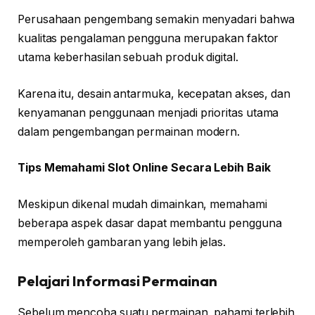
Perusahaan pengembang semakin menyadari bahwa
kualitas pengalaman pengguna merupakan faktor
utama keberhasilan sebuah produk digital.
Karena itu, desain antarmuka, kecepatan akses, dan
kenyamanan penggunaan menjadi prioritas utama
dalam pengembangan permainan modern.
Tips Memahami Slot Online Secara Lebih Baik
Meskipun dikenal mudah dimainkan, memahami
beberapa aspek dasar dapat membantu pengguna
memperoleh gambaran yang lebih jelas.
Pelajari Informasi Permainan
Sebelum mencoba suatu permainan, pahami terlebih