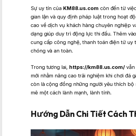
Sự uy tín của
KM88.us.com
còn đến từ việc
gian lận và quy định pháp luật trong hoạt độ
cao về dịch vụ khách hàng chuyên nghiệp v
dạng giúp duy trì động lực thi đấu. Thêm và
cung cấp công nghệ, thanh toán điện tử uy t
chóng và an toàn.
Trong tương lai,
https://km88.us.com/
vẫn 
mới nhằm nâng cao trải nghiệm khi chơi đá gà
còn là cộng đồng những người yêu thích bộ m
mê một cách lành mạnh, lành tính.
Hướng Dẫn Chi Tiết Cách 