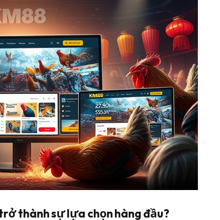
i trở thành sự lựa chọn hàng đầu?