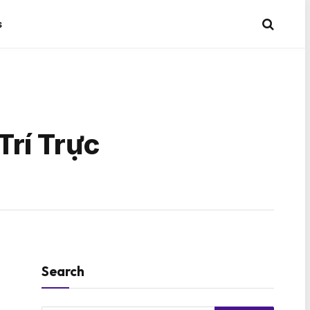
s
rí Trực
Search