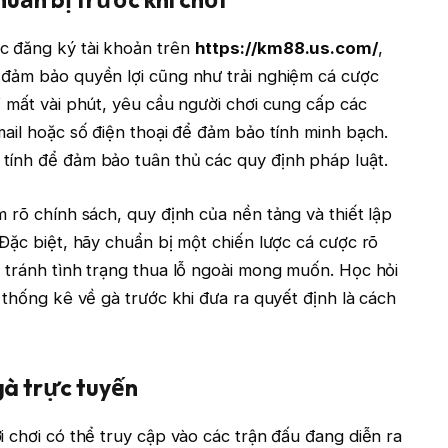
c đăng ký tài khoản trên
https://km88.us.com/
,
 đảm bảo quyền lợi cũng như trải nghiệm cá cược
ỉ mất vài phút, yêu cầu người chơi cung cấp các
mail hoặc số điện thoại để đảm bảo tính minh bạch.
tính để đảm bảo tuân thủ các quy định pháp luật.
 rõ chính sách, quy định của nền tảng và thiết lập
Đặc biệt, hãy chuẩn bị một chiến lược cá cược rõ
 tránh tình trạng thua lỗ ngoài mong muốn. Học hỏi
 thống kê về gà trước khi đưa ra quyết định là cách
gà trực tuyến
 chơi có thể truy cập vào các trận đấu đang diễn ra