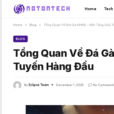
Home
Tech
Home
»
Blog
»
Tổng Quan Về Đá Gà KM88 – Nền Tảng Giải Tr
BLOG
Tổng Quan Về Đá Gà 
Tuyến Hàng Đầu
By
Eclipse Team
December 1, 2025
No Comment