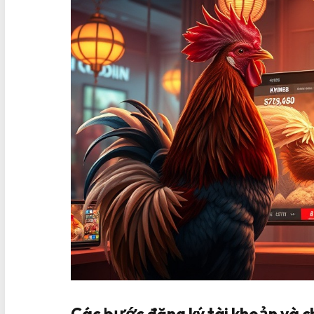
Các bước đăng ký tài khoản và ch