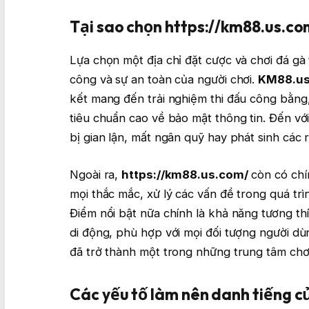
Tại sao chọn https://km88.us.com
Lựa chọn một địa chỉ đặt cược và chơi đá gà 
công và sự an toàn của người chơi.
KM88.u
kết mang đến trải nghiệm thi đấu công bằng,
tiêu chuẩn cao về bảo mật thông tin. Đến với
bị gian lận, mất ngân quỹ hay phát sinh các r
Ngoài ra,
https://km88.us.com/
còn có chín
mọi thắc mắc, xử lý các vấn đề trong quá t
Điểm nổi bật nữa chính là khả năng tương th
di động, phù hợp với mọi đối tượng người dùn
đã trở thành một trong những trung tâm chơi
Các yếu tố làm nên danh tiếng c