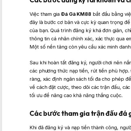
Việc tham gia
Đá Gà KM88
bắt đầu bằng việ
đây là bước cơ bản và cực kỳ quan trọng để
của bạn. Quá trình đăng ký khá đơn giản, ch
thông tin cá nhân chính xác, xác thực qua e
Một số nền tảng còn yêu cầu xác minh danh 
Sau khi hoàn tất đăng ký, người chơi nên nắm
các phương thức nạp tiền, rút tiền phù hợp. 
ràng, xác định ngân sách tối đa cho phép để
về cách đặt cược, theo dõi các trận đấu, các
tối ưu để nâng cao khả năng thắng cuộc.
Các bước tham gia trận đấu đá 
Khi đã đăng ký và nạp tiền thành công, người